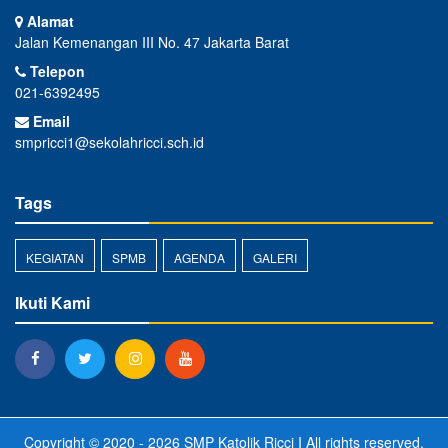
Alamat
Jalan Kemenangan III No. 47 Jakarta Barat
Telepon
021-6392495
Email
smpricci1@sekolahricci.sch.id
Tags
KEGIATAN
SPMB
AGENDA
GALERI
Ikuti Kami
Copyright © 2020 - 2026
SMP Katolik Ricci I
All rights reserved.