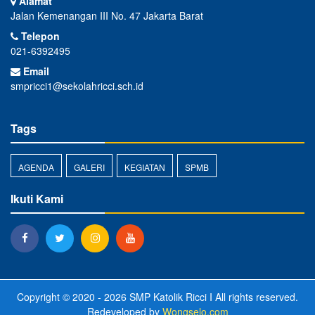
Alamat
Jalan Kemenangan III No. 47 Jakarta Barat
Telepon
021-6392495
Email
smpricci1@sekolahricci.sch.id
Tags
AGENDA
GALERI
KEGIATAN
SPMB
Ikuti Kami
Copyright © 2020 - 2026
SMP Katolik Ricci I
All rights reserved.
Redeveloped by
Wongselo.com