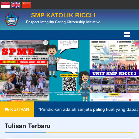
SMP KATOLIK RICCI I
Respect Integrity Caring Citizenship Initiative
KUTIPAN
"Pendidikan adalah senjata paling kuat yang dapat digunakan 
Tulisan Terbaru