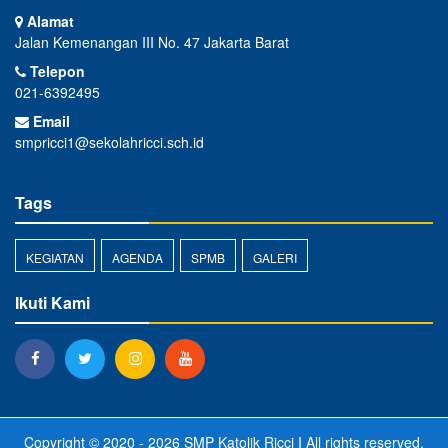
Alamat
Jalan Kemenangan III No. 47 Jakarta Barat
Telepon
021-6392495
Email
smpricci1@sekolahricci.sch.id
Tags
KEGIATAN
AGENDA
SPMB
GALERI
Ikuti Kami
Copyright © 2020 - 2026
SMP Katolik Ricci I
All rights reserved.