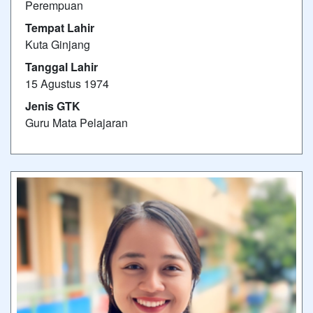
Perempuan
Tempat Lahir
Kuta Ginjang
Tanggal Lahir
15 Agustus 1974
Jenis GTK
Guru Mata Pelajaran