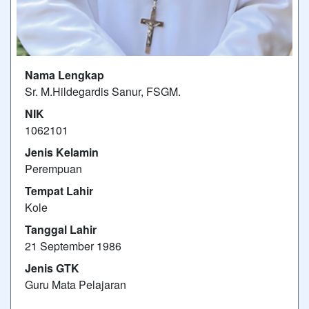
Nama Lengkap
Sr. M.Hildegardis Sanur, FSGM.
NIK
1062101
Jenis Kelamin
Perempuan
Tempat Lahir
Kole
Tanggal Lahir
21 September 1986
Jenis GTK
Guru Mata Pelajaran