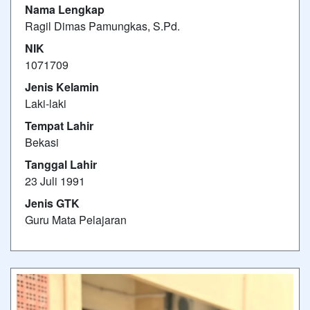
Nama Lengkap
Ragil Dimas Pamungkas, S.Pd.
NIK
1071709
Jenis Kelamin
Laki-laki
Tempat Lahir
Bekasi
Tanggal Lahir
23 Juli 1991
Jenis GTK
Guru Mata Pelajaran