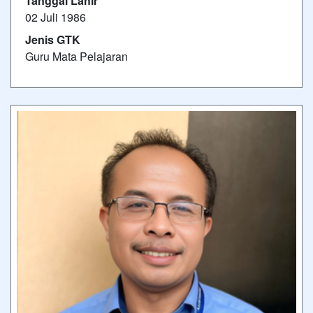
Tanggal Lahir
02 Juli 1986
Jenis GTK
Guru Mata Pelajaran