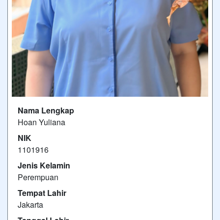
Nama Lengkap
Hoan Yuliana
NIK
1101916
Jenis Kelamin
Perempuan
Tempat Lahir
Jakarta