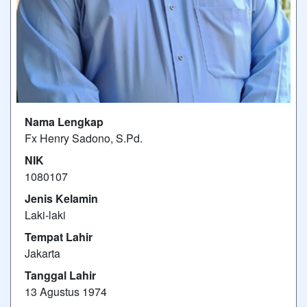
Nama Lengkap
Fx Henry Sadono, S.Pd.
NIK
1080107
Jenis Kelamin
Laki-laki
Tempat Lahir
Jakarta
Tanggal Lahir
13 Agustus 1974