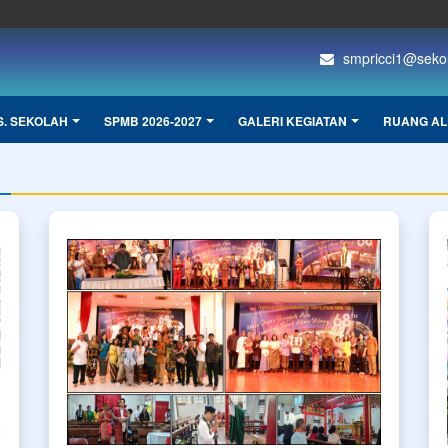
smpricci1@sekola
S. SEKOLAH
SPMB 2026-2027
GALERI KEGIATAN
RUANG AL