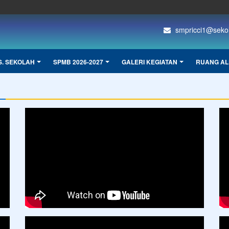
smpricci1@sekola
S. SEKOLAH
SPMB 2026-2027
GALERI KEGIATAN
RUANG AL