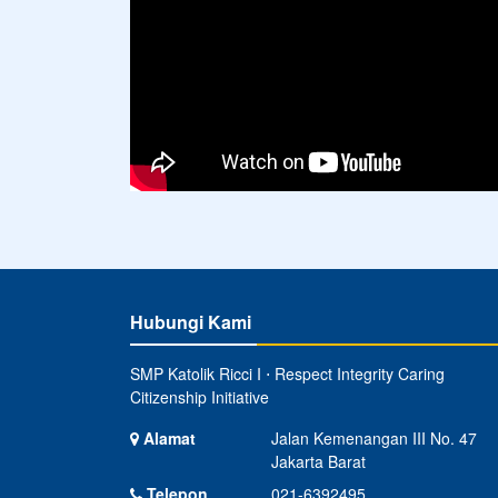
Hubungi Kami
SMP Katolik Ricci I ⋅ Respect Integrity Caring
Citizenship Initiative
Alamat
Jalan Kemenangan III No. 47
Jakarta Barat
Telepon
021-6392495