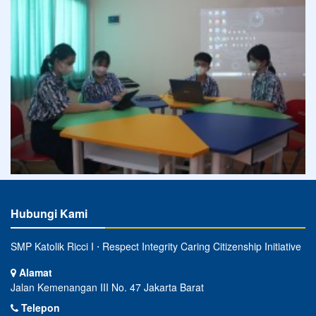
Hubungi Kami
SMP Katolik Ricci I ⋅ Respect Integrity Caring Citizenship Initiative
Alamat
Jalan Kemenangan III No. 47 Jakarta Barat
Telepon