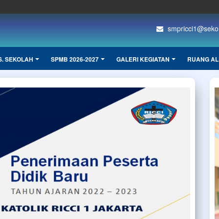
smpricci1@sekola
S. SEKOLAH
SPMB 2026-2027
GALERI KEGIATAN
RUANG AL