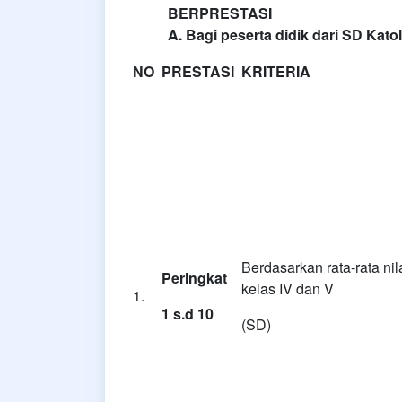
BERPRESTASI
A. Bagi peserta didik dari SD Kato
NO
PRESTASI
KRITERIA
Berdasarkan rata-rata nil
Peringkat
kelas IV dan V
1.
1 s.d 10
(SD)