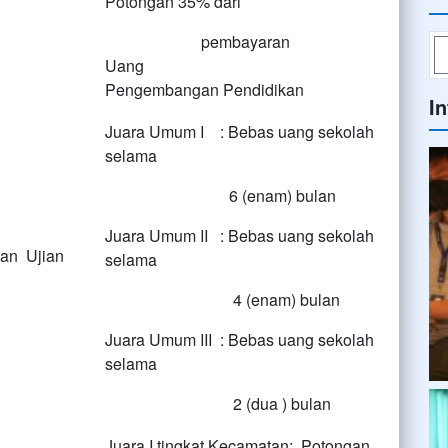
Potongan 35% dari
pembayaran
Uang
Pengembangan Pendidikan
I
Juara Umum I : Bebas uang sekolah
selama
6 (enam) bulan
Juara Umum II : Bebas uang sekolah
dan Ujian
selama
4 (enam) bulan
Juara Umum III : Bebas uang sekolah
selama
2 (dua ) bulan
Juara I tingkat Kecamatan: Potongan