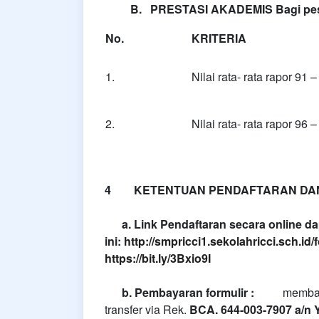
B.
PRESTASI AKADEMIS Bagi peser
No.
KRITERIA
1.
Nilai rata- rata rapor 91 
2.
Nilai rata- rata rapor 96 
4 KETENTUAN PENDAFTARAN DA
a. Link Pendaftaran secara online dap
ini:
http://smpricci1.sekolahricci.sch.id/
https://bit.ly/3Bxio9I
b. Pembayaran formulir :
membay
transfer via Rek.
BCA. 644-003-7907 a/n 