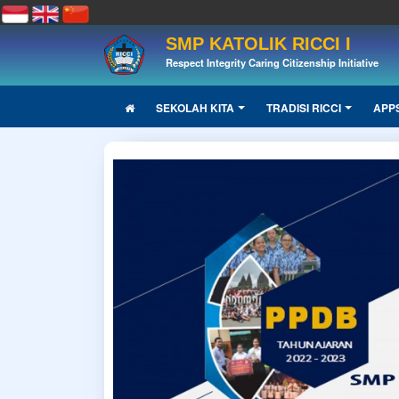
SMP KATOLIK RICCI I
Respect Integrity Caring Citizenship Initiative
SEKOLAH KITA
TRADISI RICCI
APP