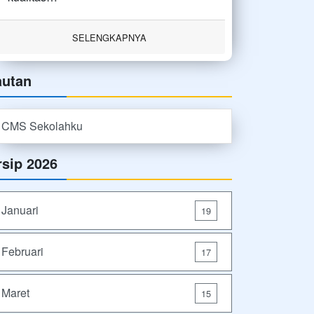
SELENGKAPNYA
autan
CMS Sekolahku
rsip 2026
Januari
19
Februari
17
Maret
15