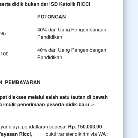
ta didik bukan dari SD Katolik RICCI
POTONGAN
30% dari Uang Pengembangan
– 95
Pendidikan
40% dari Uang Pengembangan
– 100
Pendidikan
N PEMBAYARAN
at diakses melalui salah satu tautan di bawah
formulir
-
penerimaan
-
peserta
-
didik
-
baru
➢
ar biaya pendaftaran sebesar
Rp. 150.003,00
Yayasan Ricci
, bukti transfer dikirim via WA :