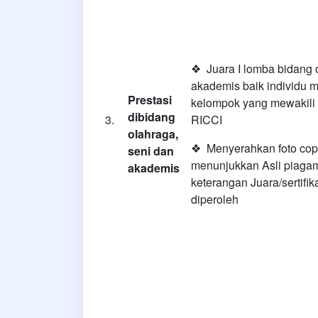
❖ Juara I lomba bidang o
akademis baik individu 
Prestasi
kelompok yang mewakili
dibidang
3.
RICCI
olahraga,
❖ Menyerahkan foto cop
seni dan
menunjukkan Asli piagam
akademis
keterangan Juara/sertifik
diperoleh