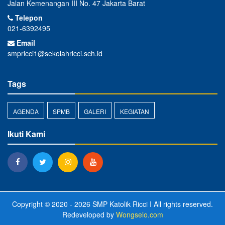
Jalan Kemenangan III No. 47 Jakarta Barat
Telepon
021-6392495
Email
smpricci1@sekolahricci.sch.id
Tags
AGENDA
SPMB
GALERI
KEGIATAN
Ikuti Kami
Copyright © 2020 - 2026
SMP Katolik Ricci I
All rights reserved.
Redeveloped by
Wongselo.com