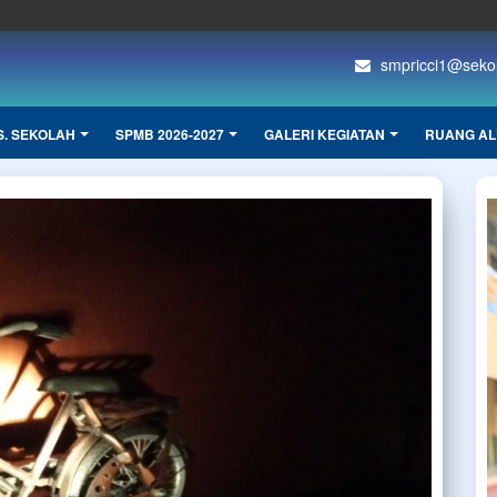
smpricci1@sekola
S. SEKOLAH
SPMB 2026-2027
GALERI KEGIATAN
RUANG AL