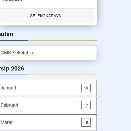
SELENGKAPNYA
autan
CMS Sekolahku
rsip 2026
Januari
19
Februari
17
Maret
15