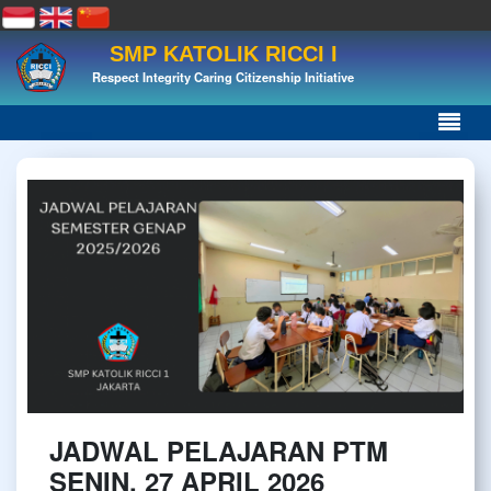
SMP KATOLIK RICCI I
Respect Integrity Caring Citizenship Initiative
JADWAL PELAJARAN PTM
SENIN, 27 APRIL 2026