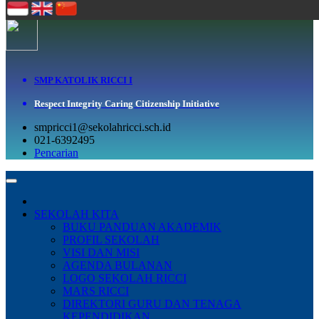
SMP KATOLIK RICCI I
Respect Integrity Caring Citizenship Initiative
smpricci1@sekolahricci.sch.id
021-6392495
Pencarian
SEKOLAH KITA
BUKU PANDUAN AKADEMIK
PROFIL SEKOLAH
VISI DAN MISI
AGENDA BULANAN
LOGO SEKOLAH RICCI
MARS RICCI
DIREKTORI GURU DAN TENAGA
KEPENDIDIKAN