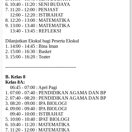
6. 10:40 - 11:20 : SENI BUDAYA
7. 11:20 - 12:00 : PENJAST
12:00 - 12:20 : ISTIRAHAT
8. 12:20 - 13:00 : MATEMATIKA
9. 13:00 - 13:40 : MATEMATIKA
13:40 - 13:45 : REFLEKSI
Dilanjutkan Ekskul bagi Peserta Ekskul
1. 14:00 - 14:45 : Bina Iman
2. 15:00 - 16:30 : Basket
3. 15:00 - 16:20 : Teater
------------------------------------------------
B. Kelas 8
Kelas 8A:
06:45 - 07:00 : Apel Pagi
1. 07:00 - 07:40 : PENDIDIKAN AGAMA DAN BP
2. 07:40 - 08:20 : PENDIDIKAN AGAMA DAN BP
3. 08:20 - 09:00 : IPA BIOLOGI
4. 09:00 - 09:40 : IPA BIOLOGI
09:40 - 10:00 : ISTIRAHAT
5. 10:00 - 10:40 : IPAT BIOLOGI
6. 10:40 - 11:20 : MATEMATIKA
7. 11:20 - 12:00 : MATEMATIKA